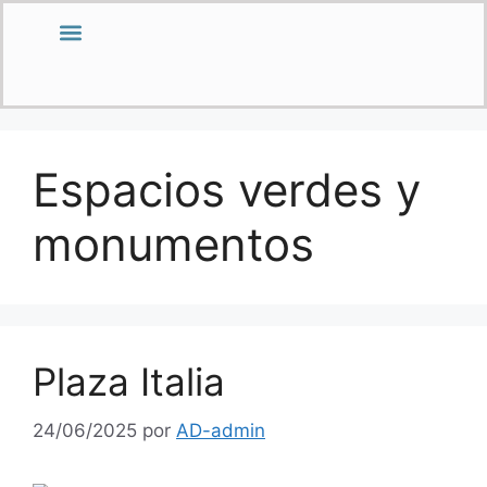
La Ciudad
La Playa
Lo Rural
Folleto turístico
Espacios verdes y
monumentos
Plaza Italia
24/06/2025
por
AD-admin